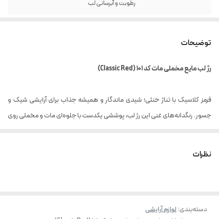
رطوبت و آبرسانی لب
توضیحات
رژ لب مایع مخملی مات کد 101 (Classic Red)
قرمز کلاسیک با تناژ خنثی؛ شیدی ماندگار و همیشه جذاب برای آرایشی شیک و
جسور. رنگدانه‌های غنی این رژ لب، پوششی یکدست با جلوه‌ای مات و مخملی روی
لب‌ها ایجاد می‌کند.
بافت سبک و نرم آن بدون ایجاد حس خشکی، به‌ راحتی روی لب پخش شده و در
نظرات
طول روز احساس راحتی و لطافت را حفظ می‌کند.
مزایای رژ لب های مایع مخملی مات سرژه
:
دسته‌بندی
:
لوازم آرایشی
رنگدانه بسیار قوی با جلوه مات و مخملی